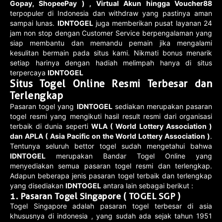
Gopay, ShopeePay ) , Virtual Akun hingga Voucher88
terpopuler di Indonesia dan withdraw yang pastinya aman
sampai lunas.
IDNTOGEL
juga memberikan pusat layanan 24
jam non stop dengan Customer Service berpengalaman yang
siap membantu dan memandu pemain jika mengalami
kesulitan bermain pada situs kami. Nikmati bonus menarik
setiap harinya dengan hadiah melimpah hanya di situs
terpercaya
IDNTOGEL
Situs Togel Online Resmi Terbesar dan
Terlengkap
Pasaran togel yang
IDNTOGEL
sediakan merupakan pasaran
togel resmi yang mengikuti hasil result resmi dari organisasi
terbaik di dunia seperti
WLA ( World Lottery Association )
dan APLA ( Asia Pacific on the World Lottery Association )
.
Tentunya seluruh bettor togel sudah mengetahui bahwa
IDNTOGEL
merupakan Bandar Togel Online yang
menyediakan semua pasaran togel resmi dan terlengkap.
Adapun beberapa jenis pasaran togel terbaik dan terlengkap
yang disediakan
IDNTOGEL
antara lain sebagai berikut :
1.
Pasaran Togel Singapore ( TOGEL SGP )
Togel Singapore adalah pasaran togel terbesar di asia
khususnya di indonesia , yang sudah ada sejak tahun 1951