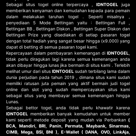
Sebagai situs togel online terpercaya ,
IDNTOGEL
juga
memberikan kenyaman dan kemudahan kepada para pemain
dalam melakukan taruhan togel . Seperti misalnya ,
penyediaan 5 Mode Bettingan yaitu : Bettingan Full ,
Bettingan BB , Bettingan Diskon , Bettingan Super Diskon dan
Bettingan Prize yang disediakan di setiap pasaran togel
dengan total hadiah yang sangat besar hingga (x9.000) yang
dapat di betting di semua pasaran togel kami.
Kepercayaan dalam pembayaran kemenangan di
IDNTOGEL
,
tidak perlu diragukan lagi karena semua kemenangan anda
akan dibayar hingga lunas jika bermain di situs kami . Terlebih
melihat umur dari situs
IDNTOGEL
sudah terbilang lama dalam
dunia perjudian pada tahun 2019 , dimana situs kami sudah
memiliki ratusan juta pemain yang aktif bermain judi togel
online dan slot yang sudah mempercayakan situs kami
sebagai situs yang membayar semua kemenangan hingga
Lunas.
Sebagai bettor togel, anda tidak perlu khawatir karena
IDNTOGEL
memberikan banyak kemudahan untuk member
kami seperti metode deposit yang mudah via Perbankan
(
BCA, Mandiri, BRI, Panin, Permata, Maybank, Sinarmas,
CIMB, Mega, BSI, BNI ), E-Wallet ( DANA, OVO, LinkAja,