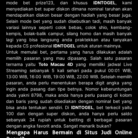
mode bet prize123, dan khusus
IDNTOGEL
, kami
menyediakan bet super diskon dimana nominal taruhan akan
mendapatkan diskon besar dengan hadiah yang besar juga.
Selain mode bet yang sudah disebutkan tadi, masih banyak
variasi lainnya seperti colok bebas, colok shio, kembang-
kempis, bolak-balik campur, silang homo dan masih banyak
lagi yang bisa langsung anda praktekkan atau tanyakan
kepada CS profesional
IDNTOGEL
untuk aturan mainnya.
Untuk memulai bet, pertama yang harus dilakukan adalah
memilih pasaran yang mau dipasang. Salah satu pasaran
ternama yaitu
Toto Macau 4D
yang memiliki jadwal Live
Streaming sebanyak 5 kali sehari pada pukul 00:01 WIB,
13:00 WIB, 16:00 WIB, 19:00 WIB, 22:00 WIB. Setelah memilih
pasaran, anda perlu menentukan berapa digit angka yang
ingin anda pasang dan tipe betnya. Nomor keberuntungan
anda yakni 8798, maka anda hanya perlu pasang di kolom
dan baris yang sudah disediakan dengan nominal bet yang
bisa anda tentukan sendiri. Di
IDNTOGEL
, bet terkecil yaitu
100 dan dengan super diskon, anda hanya perlu saldo
sebanyak 34 rupiah untuk betting di berbagai pasaran
dengan angka favorit anda. Sangat menarik bukan?
Mengapa Harus Bermain di Situs Judi Online