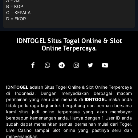
A = AS
B = KOP
C = KEPALA
D = EKOR
IDNTOGEL Situs Togel Online & Slot
Online Terpercaya.
IDNTOGEL
adalah Situs Togel Online & Slot Online Terpercaya
di Indonesia. Dengan menyediakan berbagai macam
permainan yang seru dan menarik di
IDNTOGEL
maka anda
tidak perlu ragu lagi untuk bergabung dan bermain bersama
kami situs judi online terpercaya yang akan membayar
berapapun kemenangan anda. Hanya dengan 1 User ID anda
sudah dapat memainkan semua permainan mulai dari Togel,
Live Casino sampai Slot online yang pastinya seru dan
menyenangkan.