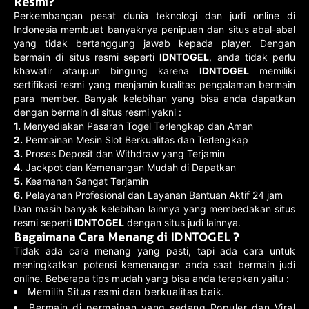
Resmi?
Perkembangan pesat dunia teknologi dan judi online di
Indonesia membuat banyaknya penipuan dan situs abal-abal
yang tidak bertanggung jawab kepada player. Dengan
bermain di situs resmi seperti
IDNTOGEL
, anda tidak perlu
khawatir ataupun bingung karena
IDNTOGEL
memiliki
sertifikasi resmi yang menjamin kualitas pengalaman bermain
para member. Banyak kelebihan yang bisa anda dapatkan
dengan bermain di situs resmi yakni :
1.
Menyediakan Pasaran Togel Terlengkap dan Aman
2.
Permainan Mesin Slot Berkualitas dan Terlengkap
3.
Proses Deposit dan Withdraw yang Terjamin
4.
Jackpot dan Kemenangan Mudah di Dapatkan
5.
Keamanan Sangat Terjamin
6.
Pelayanan Profesional dan Layanan Bantuan Aktif 24 jam
Dan masih banyak kelebihan lainnya yang membedakan situs
resmi seperti
IDNTOGEL
dengan situs judi lainnya.
Bagaimana Cara Menang di IDNTOGEL ?
Tidak ada cara menang yang pasti, tapi ada cara untuk
meningkatkan potensi kemenangan anda saat bermain judi
online. Beberapa tips mudah yang bisa anda terapkan yaitu :
Memilih Situs resmi dan berkualitas baik.
Bermain di permainan yang sedang Populer dan Viral