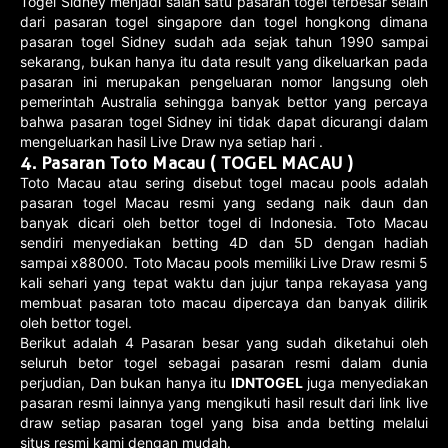
Togel Sidney menjadi salah satu pasaran togel terbesar selain
dari pasaran togel singapore dan togel hongkong dimana
pasaran togel Sidney sudah ada sejak tahun 1990 sampai
sekarang, bukan hanya itu data result yang dikeluarkan pada
pasaran ini merupakan pengeluaran nomor langsung oleh
pemerintah Australia sehingga banyak bettor yang percaya
bahwa pasaran togel Sidney ini tidak dapat dicurangi dalam
mengeluarkan hasil Live Draw nya setiap hari .
4. Pasaran Toto Macau ( TOGEL MACAU )
Toto Macau atau sering disebut togel macau pools adalah
pasaran togel Macau resmi yang sedang naik daun dan
banyak dicari oleh bettor togel di Indonesia. Toto Macau
sendiri menyediakan betting 4D dan 5D dengan hadiah
sampai x88000. Toto Macau pools memiliki Live Draw resmi 5
kali sehari yang tepat waktu dan jujur tanpa rekayasa yang
membuat pasaran toto macau dipercaya dan banyak dilirik
oleh bettor togel.
Berikut adalah 4 Pasaran besar yang sudah diketahui oleh
seluruh betor togel sebagai pasaran resmi dalam dunia
perjudian, Dan bukan hanya itu
IDNTOGEL
juga menyediakan
pasaran resmi lainnya yang mengikuti hasil result dari link live
draw setiap pasaran togel yang bisa anda betting melalui
situs resmi kami dengan mudah.