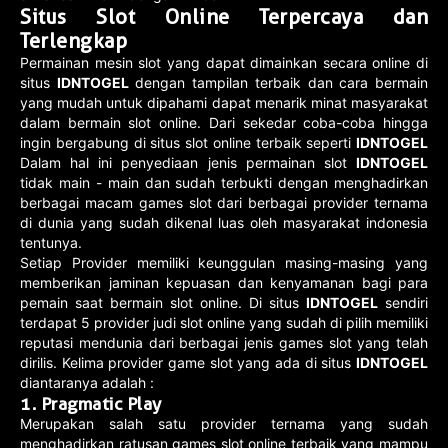
Situs Slot Online Terpercaya dan
Terlengkap
Permainan mesin slot yang dapat dimainkan secara online di
situs
IDNTOGEL
dengan tampilan terbaik dan cara bermain
yang mudah untuk dipahami dapat menarik minat masyarakat
dalam bermain slot online. Dari sekedar coba-coba hingga
ingin bergabung di situs slot online terbaik seperti
IDNTOGEL
Dalam hal ini penyediaan jenis permainan slot
IDNTOGEL
tidak main - main dan sudah terbukti dengan menghadirkan
berbagai macam games slot dari berbagai provider ternama
di dunia yang sudah dikenal luas oleh masyarakat indonesia
tentunya.
Setiap Provider memiliki keunggulan masing-masing yang
memberikan jaminan kepuasan dan kenyamanan bagi para
pemain saat bermain slot online. Di situs
IDNTOGEL
sendiri
terdapat 5 provider judi slot online yang sudah di pilih memiliki
reputasi mendunia dari berbagai jenis games slot yang telah
dirilis. Kelima provider game slot yang ada di situs
IDNTOGEL
diantaranya adalah :
1. Pragmatic Play
Merupakan salah satu provider ternama yang sudah
menghadirkan ratusan games slot online terbaik yang mampu