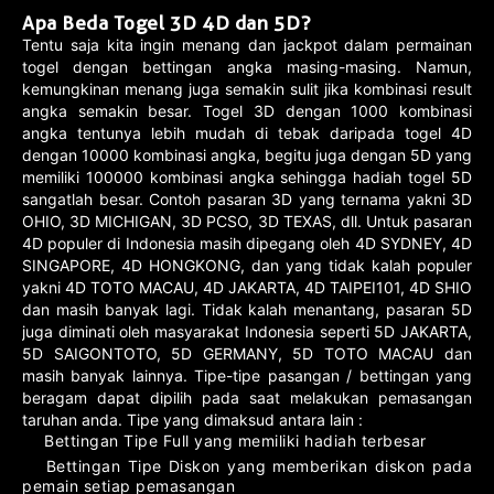
Apa Beda Togel 3D 4D dan 5D?
Tentu saja kita ingin menang dan jackpot dalam permainan
togel dengan bettingan angka masing-masing. Namun,
kemungkinan menang juga semakin sulit jika kombinasi result
angka semakin besar. Togel 3D dengan 1000 kombinasi
angka tentunya lebih mudah di tebak daripada togel 4D
dengan 10000 kombinasi angka, begitu juga dengan 5D yang
memiliki 100000 kombinasi angka sehingga hadiah togel 5D
sangatlah besar. Contoh pasaran 3D yang ternama yakni 3D
OHIO, 3D MICHIGAN, 3D PCSO, 3D TEXAS, dll. Untuk pasaran
4D populer di Indonesia masih dipegang oleh 4D SYDNEY, 4D
SINGAPORE, 4D HONGKONG, dan yang tidak kalah populer
yakni 4D TOTO MACAU, 4D JAKARTA, 4D TAIPEI101, 4D SHIO
dan masih banyak lagi. Tidak kalah menantang, pasaran 5D
juga diminati oleh masyarakat Indonesia seperti 5D JAKARTA,
5D SAIGONTOTO, 5D GERMANY, 5D TOTO MACAU dan
masih banyak lainnya. Tipe-tipe pasangan / bettingan yang
beragam dapat dipilih pada saat melakukan pemasangan
taruhan anda. Tipe yang dimaksud antara lain :
Bettingan Tipe Full yang memiliki hadiah terbesar
Bettingan Tipe Diskon yang memberikan diskon pada
pemain setiap pemasangan