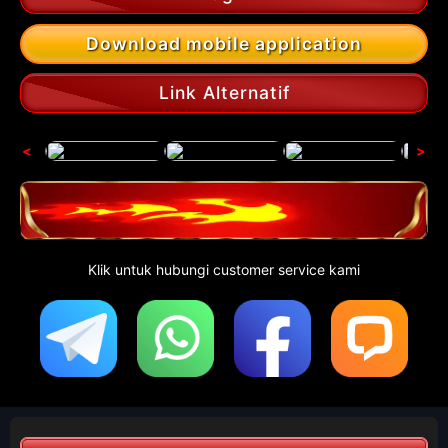
Download mobile application
Link Alternatif
<
>
Klik untuk hubungi customer service kami