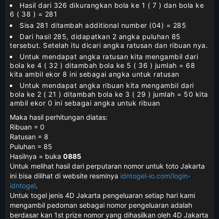
Hasil dari 326 dikurangkan bola ke 1 ( 7 ) dan bola ke
6 ( 38 ) = 281
Sisa 281 ditambah additional number (04) = 285
Dari hasil 285, didapatkan 2 angka puluhan 85
tersebut. Setelah itu dicari angka ratusan dan ribuan nya.
Untuk mendapat angka ratusan kita mengambil dari
bola ke 4 ( 32 ) ditambah bola ke 5 ( 36 ) jumlah = 68
kita ambil ekor 8 ini sebagai angka untuk ratusan
Untuk mendapat angka ribuan kita mengambil dari
bola ke 2 ( 21 ) ditambah bola ke 3 ( 29 ) jumlah = 50 kita
ambil ekor 0 ini sebagai angka untuk ribuan
Maka hasil perhitungan diatas:
Ribuan = 0
Ratusan = 8
Puluhan = 85
Hasilnya = buka
0885
Untuk melihat hasil dari perputaran nomor untuk toto Jakarta
ini bisa dilihat di website resminya
idntogel-io.com/login-
idntogel
.
Untuk togel jenis 4D Jakarta pengeluaran setiap hari kami
mengambil pedoman sebagai nomor pengeluaran adalah
berdasar kan 1st prize nomor yang dihasilkan oleh 4D Jakarta