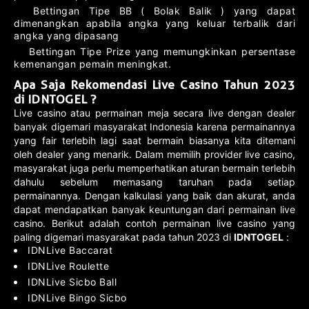
Bettingan Tipe BB ( Bolak Balik ) yang dapat
dimenangkan apabila angka yang keluar terbalik dari
angka yang dipasang
Bettingan Tipe Prize yang memungkinkan persentase
kemenangan pemain meningkat.
Apa Saja Rekomendasi Live Casino Tahun 2023
di IDNTOGEL ?
Live casino atau permainan meja secara live dengan dealer
banyak digemari masyarakat Indonesia karena permainannya
yang fair terlebih lagi saat bermain biasanya kita ditemani
oleh dealer yang menarik. Dalam memilih provider live casino,
masyarakat juga perlu memperhatikan aturan bermain terlebih
dahulu sebelum memasang taruhan pada setiap
permainannya. Dengan kalkulasi yang baik dan akurat, anda
dapat mendapatkan banyak keuntungan dari permainan live
casino. Berikut adalah contoh permainan live casino yang
paling digemari masyarakat pada tahun 2023 di
IDNTOGEL
:
IDNLive Baccarat
IDNLive Roulette
IDNLive Sicbo Ball
IDNLive Bingo Sicbo