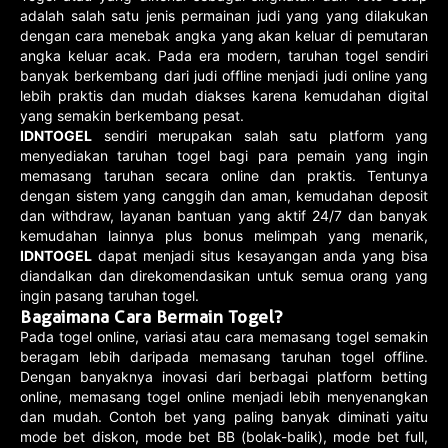
adalah salah satu jenis permainan judi yang yang dilakukan
dengan cara menebak angka yang akan keluar di pemutaran
angka keluar acak. Pada era modern, taruhan togel sendiri
banyak berkembang dari judi offline menjadi judi online yang
lebih praktis dan mudah diakses karena kemudahan digital
yang semakin berkembang pesat.
IDNTOGEL
sendiri merupakan salah satu platform yang
menyediakan taruhan togel bagi para pemain yang ingin
memasang taruhan secara online dan praktis. Tentunya
dengan sistem yang canggih dan aman, kemudahan deposit
dan withdraw, layanan bantuan yang aktif 24/7 dan banyak
kemudahan lainnya plus bonus melimpah yang menarik,
IDNTOGEL
dapat menjadi situs kesayangan anda yang bisa
diandalkan dan direkomendasikan untuk semua orang yang
ingin pasang taruhan togel.
Bagaimana Cara Bermain Togel?
Pada togel online, variasi atau cara memasang togel semakin
beragam lebih daripada memasang taruhan togel offline.
Dengan banyaknya inovasi dari berbagai platform betting
online, memasang togel online menjadi lebih menyenangkan
dan mudah. Contoh bet yang paling banyak diminati yaitu
mode bet diskon, mode bet BB (bolak-balik), mode bet full,